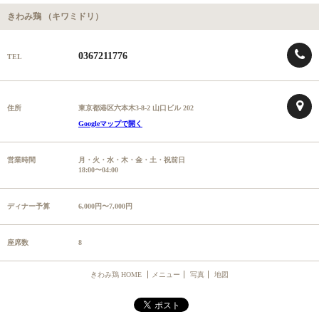
きわみ鶏 （キワミドリ）
0367211776
TEL
住所
東京都港区六本木3-8-2 山口ビル 202
Googleマップで開く
営業時間
月・火・水・木・金・土・祝前日
18:00〜04:00
ディナー予算
6,000円〜7,000円
座席数
8
きわみ鶏 HOME
メニュー
写真
地図